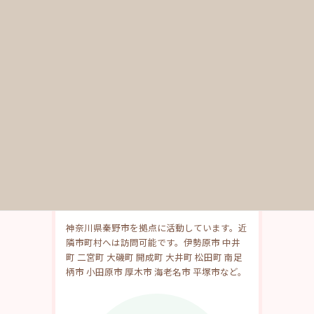
その他のメニュー
ホームページ更新サポート
ホームページ手直し
バナー・画像作成
名刺・印刷物の作成
訪問可能エリア
神奈川県秦野市を拠点に活動しています。近
隣市町村へは訪問可能です。伊勢原市 中井
町 二宮町 大磯町 開成町 大井町 松田町 南足
柄市 小田原市 厚木市 海老名市 平塚市など。