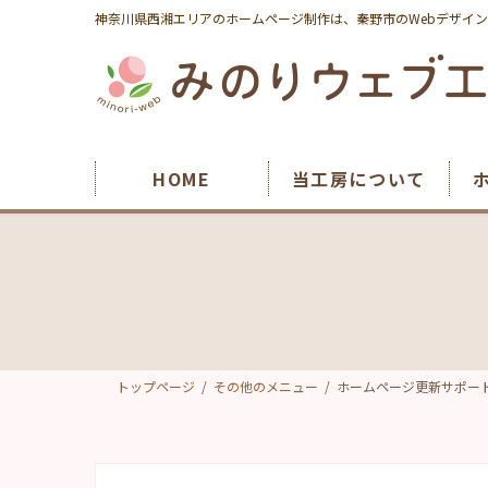
コ
ナ
神奈川県西湘エリアのホームページ制作は、秦野市のWebデザイ
ン
ビ
テ
ゲ
ン
ー
ツ
シ
へ
ョ
ス
ン
HOME
当工房について
キ
に
ッ
移
プ
動
トップページ
その他のメニュー
ホームページ更新サポー