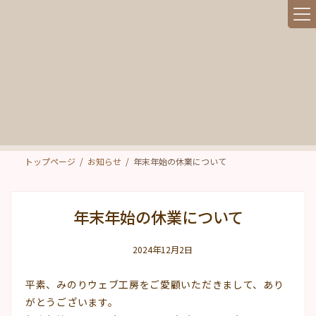
コ
ナ
ン
ビ
テ
ゲ
ン
ー
ツ
シ
へ
ョ
ス
ン
キ
に
ッ
移
お知らせ
プ
動
トップページ
お知らせ
年末年始の休業について
年末年始の休業について
2024年12月2日
平素、みのりウェブ工房をご愛顧いただきまして、あり
がとうございます。