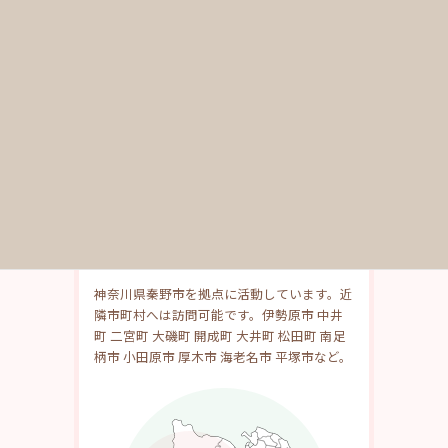
その他のメニュー
ホームページ更新サポート
ホームページ手直し
バナー・画像作成
名刺・印刷物の作成
訪問可能エリア
神奈川県秦野市を拠点に活動しています。近
隣市町村へは訪問可能です。伊勢原市 中井
町 二宮町 大磯町 開成町 大井町 松田町 南足
柄市 小田原市 厚木市 海老名市 平塚市など。